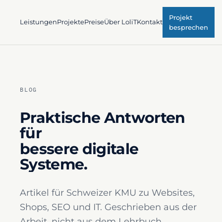
Projekt
Leistungen
Projekte
Preise
Über LoliT
Kontakt
besprechen
BLOG
Praktische Antworten
für
bessere digitale
Systeme.
Artikel für Schweizer KMU zu Websites,
Shops, SEO und IT. Geschrieben aus der
Arbeit, nicht aus dem Lehrbuch.