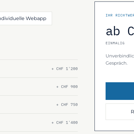
IHR RICHTWE
ndividuelle Webapp
ab 
EINMALIG
Unverbindlic
Gespräch.
+ CHF 1'200
+ CHF 900
+ CHF 750
R
+ CHF 1'400