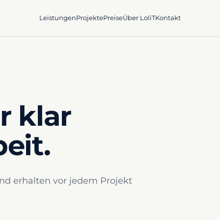
Leistungen
Projekte
Preise
Über LoliT
Kontakt
r klar
eit.
und erhalten vor jedem Projekt