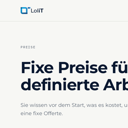
PREISE
Fixe Preise fü
definierte Arb
Sie wissen vor dem Start, was es kostet, 
eine fixe Offerte.